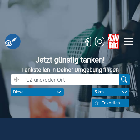
Jetzt günstig tanken!
Tankstellen in Deiner Umgebung finden
Diesel
5 km
Favoriten