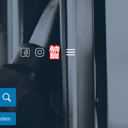
riten