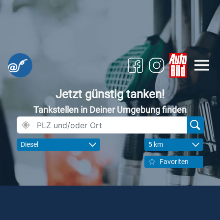
Jetzt günstig tanken!
Tankstellen in Deiner Umgebung finden
Diesel
5 km
Favoriten