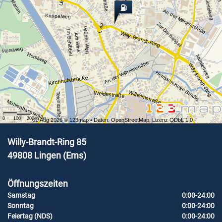
Kieselweg
An der Marienschule
Koppelweg
Zur Drehangel
L 48
Grüner Weg
Im Schibbel
Willy-Brandt-Ring
Am Brink
Horstweg
Horstweg
Mühlenweg
An der Wilhelmshöhe
Willy-Brandt-Ring
Hermann-Koke-Straße
Kirchhofsbrücke
Wilhelmstraße
Weidestraße
Teichstraße
Mühlenbachstraße
0
100
200
m
01 Aug 2026 ©
123map
• Daten:
OpenStreetMap
,
Lizenz ODbL 1.0
Willy-Brandt-Ring 85
49808
Lingen (Ems)
Öffnungszeiten
Samstag
0:00-24:00
Sonntag
0:00-24:00
Feiertag (NDS)
0:00-24:00