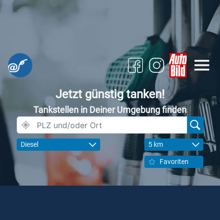
Jetzt günstig tanken!
Tankstellen in Deiner Umgebung finden
Diesel
5 km
Favoriten