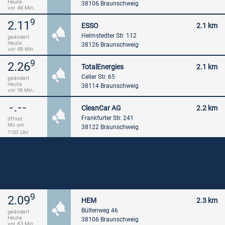
Heute
38106 Braunschweig
vor 46 Min.
9
2.11
ESSO
2.1 km
Helmstedter Str. 112
geändert
Heute
38126 Braunschweig
vor 49 Min.
9
2.26
TotalEnergies
2.1 km
Celler Str. 65
geändert
Heute
38114 Braunschweig
vor 18 Min.
-.--
CleanCar AG
2.2 km
Frankfurter Str. 241
öffnet
Mo um
38122 Braunschweig
7:00
Uhr
9
2.09
HEM
2.3 km
Bültenweg 46
geändert
Heute
38106 Braunschweig
vor 63 Min.