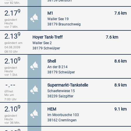
38159 Denstorf
vor 82 Min.
9
2.17
M1
7.6 km
Waller See 19
geändert
Heute
38179 Braunschweig
vor 7 Min.
9
2.13
Hoyer Tank-Treff
7.6 km
Waller See 2
geändert am
04.08.2026
38179 Schwülper
08:10 Uhr
9
2.10
Shell
8.6 km
An der B 214
geändert
Heute
38179 Schwülper
vor 1 Std.
-.--
Supermarkt-Tankstelle
8.9 km
Schaeferwiese 15
öffnet
Mo um
38239 Salzgitter
7:00
Uhr
9
2.10
HEM
9.1 km
Im Moorbusche 103
geändert
Heute
38162 Cremlingen
vor 36 Min.
9