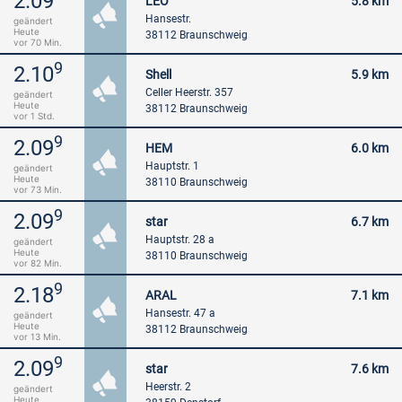
2.09
LEO
5.8 km
Hansestr.
geändert
Heute
38112 Braunschweig
vor 70 Min.
9
2.10
Shell
5.9 km
Celler Heerstr. 357
geändert
Heute
38112 Braunschweig
vor 1 Std.
9
2.09
HEM
6.0 km
Hauptstr. 1
geändert
Heute
38110 Braunschweig
vor 73 Min.
9
2.09
star
6.7 km
Hauptstr. 28 a
geändert
Heute
38110 Braunschweig
vor 82 Min.
9
2.18
ARAL
7.1 km
Hansestr. 47 a
geändert
Heute
38112 Braunschweig
vor 13 Min.
9
2.09
star
7.6 km
Heerstr. 2
geändert
Heute