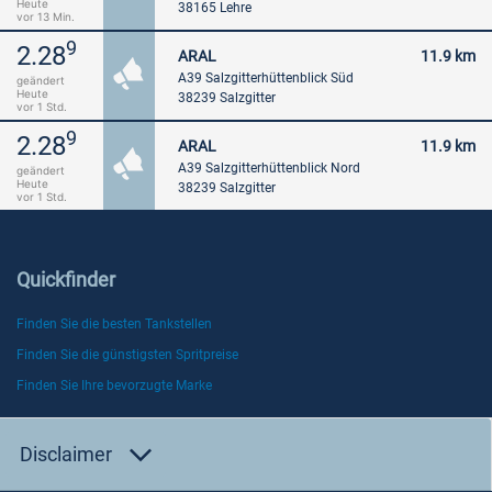
Heute
38165 Lehre
vor 13 Min.
9
2.28
ARAL
11.9 km
A39 Salzgitterhüttenblick Süd
geändert
Heute
38239 Salzgitter
vor 1 Std.
9
2.28
ARAL
11.9 km
A39 Salzgitterhüttenblick Nord
geändert
Heute
38239 Salzgitter
vor 1 Std.
Quickfinder
Finden Sie die besten Tankstellen
Finden Sie die günstigsten Spritpreise
Finden Sie Ihre bevorzugte Marke
Disclaimer