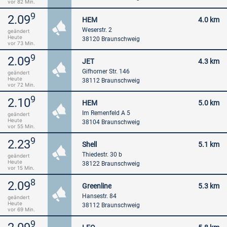
vor 82 Min.
9
2.09
HEM
4.0 km
Weserstr. 2
geändert
Heute
38120 Braunschweig
vor 73 Min.
9
2.09
JET
4.3 km
Gifhorner Str. 146
geändert
Heute
38112 Braunschweig
vor 72 Min.
9
2.10
HEM
5.0 km
Im Remenfeld A 5
geändert
Heute
38104 Braunschweig
vor 55 Min.
9
2.23
Shell
5.1 km
Thiedestr. 30 b
geändert
Heute
38122 Braunschweig
vor 15 Min.
8
2.09
Greenline
5.3 km
Hansestr. 84
geändert
Heute
38112 Braunschweig
vor 69 Min.
9