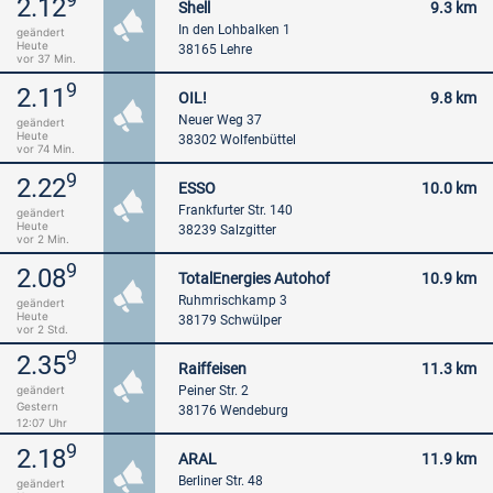
2.12
Shell
9.3 km
In den Lohbalken 1
geändert
Heute
38165 Lehre
vor 37 Min.
9
2.11
OIL!
9.8 km
Neuer Weg 37
geändert
Heute
38302 Wolfenbüttel
vor 74 Min.
9
2.22
ESSO
10.0 km
Frankfurter Str. 140
geändert
Heute
38239 Salzgitter
vor 2 Min.
9
2.08
TotalEnergies Autohof
10.9 km
Ruhmrischkamp 3
geändert
Heute
38179 Schwülper
vor 2 Std.
9
2.35
Raiffeisen
11.3 km
Peiner Str. 2
geändert
Gestern
38176 Wendeburg
12:07 Uhr
9
2.18
ARAL
11.9 km
Berliner Str. 48
geändert