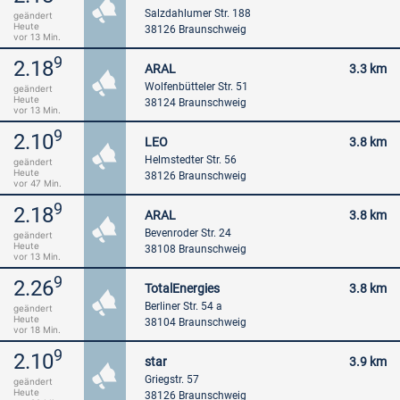
Salzdahlumer Str. 188
geändert
Heute
38126 Braunschweig
vor 13 Min.
9
2.18
ARAL
3.3 km
Wolfenbütteler Str. 51
geändert
Heute
38124 Braunschweig
vor 13 Min.
9
2.10
LEO
3.8 km
Helmstedter Str. 56
geändert
Heute
38126 Braunschweig
vor 47 Min.
9
2.18
ARAL
3.8 km
Bevenroder Str. 24
geändert
Heute
38108 Braunschweig
vor 13 Min.
9
2.26
TotalEnergies
3.8 km
Berliner Str. 54 a
geändert
Heute
38104 Braunschweig
vor 18 Min.
9
2.10
star
3.9 km
Griegstr. 57
geändert
Heute
38126 Braunschweig