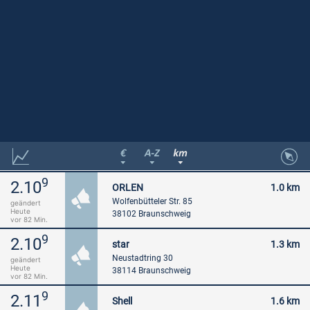
9
2.10
ORLEN
1.0 km
Wolfenbütteler Str. 85
geändert
Heute
38102 Braunschweig
vor 82 Min.
9
2.10
star
1.3 km
Neustadtring 30
geändert
Heute
38114 Braunschweig
vor 82 Min.
9
2.11
Shell
1.6 km