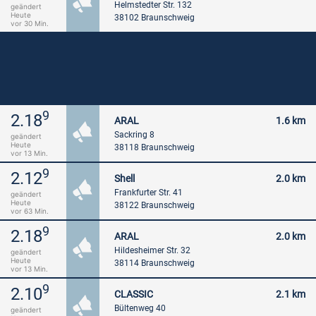
Helmstedter Str. 132
geändert
Heute
38102 Braunschweig
vor 30 Min.
9
2.18
ARAL
1.6 km
Sackring 8
geändert
Heute
38118 Braunschweig
vor 13 Min.
9
2.12
Shell
2.0 km
Frankfurter Str. 41
geändert
Heute
38122 Braunschweig
vor 63 Min.
9
2.18
ARAL
2.0 km
Hildesheimer Str. 32
geändert
Heute
38114 Braunschweig
vor 13 Min.
9
2.10
CLASSIC
2.1 km
Bültenweg 40
geändert