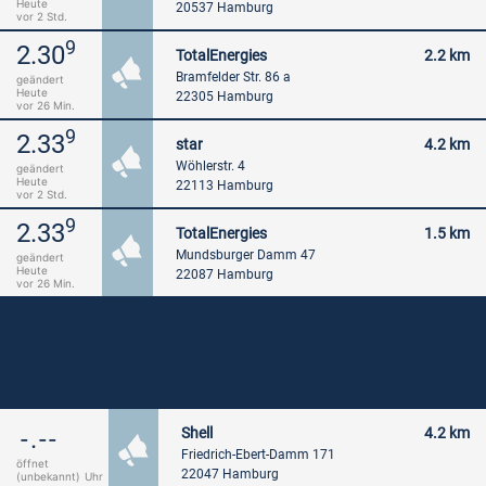
Heute
20537 Hamburg
vor 2 Std.
9
2.30
TotalEnergies
2.2 km
Bramfelder Str. 86 a
geändert
Heute
22305 Hamburg
vor 26 Min.
9
2.33
star
4.2 km
Wöhlerstr. 4
geändert
Heute
22113 Hamburg
vor 2 Std.
9
2.33
TotalEnergies
1.5 km
Mundsburger Damm 47
geändert
Heute
22087 Hamburg
vor 26 Min.
Shell
4.2 km
-.--
Friedrich-Ebert-Damm 171
öffnet
22047 Hamburg
(unbekannt)
Uhr