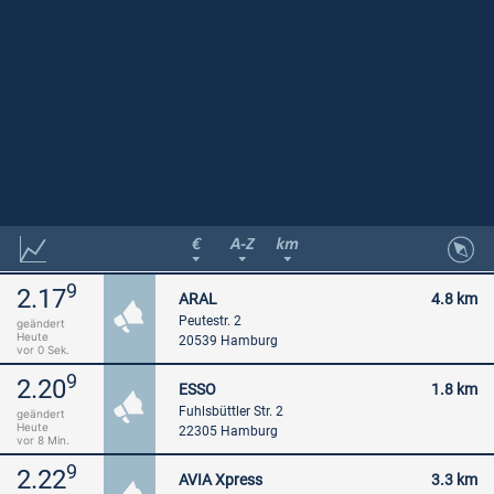
9
2.17
ARAL
4.8 km
Peutestr. 2
geändert
Heute
20539 Hamburg
vor 0 Sek.
9
2.20
ESSO
1.8 km
Fuhlsbüttler Str. 2
geändert
Heute
22305 Hamburg
vor 8 Min.
9
2.22
AVIA Xpress
3.3 km