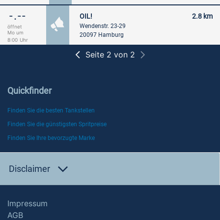
-.--
OIL!
2.8 km
Wendenstr. 23-29
öffnet
Mo um
20097 Hamburg
8:00
Uhr
Seite 2 von 2
Quickfinder
Finden Sie die besten Tankstellen
Finden Sie die günstigsten Spritpreise
Finden Sie Ihre bevorzugte Marke
Disclaimer
Impressum
AGB