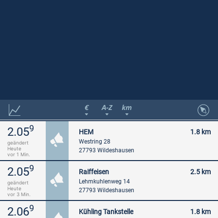
9
2.05
HEM
1.8 km
Westring 28
geändert
Heute
27793 Wildeshausen
vor 1 Min.
9
2.05
Raiffeisen
2.5 km
Lehmkuhlenweg 14
geändert
Heute
27793 Wildeshausen
vor 3 Min.
9
2.06
Kühling Tankstelle
1.8 km