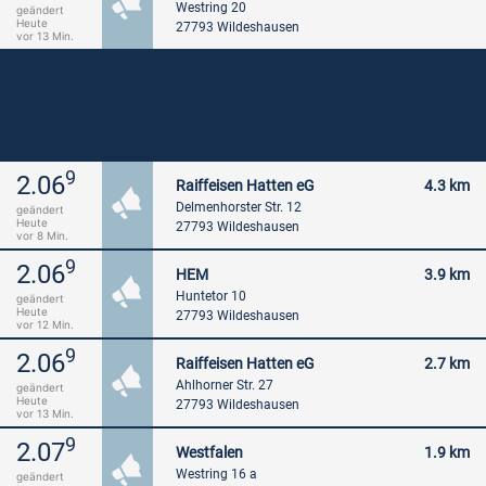
Westring 20
geändert
Heute
27793 Wildeshausen
vor 13 Min.
9
2.06
Raiffeisen Hatten eG
4.3 km
Delmenhorster Str. 12
geändert
Heute
27793 Wildeshausen
vor 8 Min.
9
2.06
HEM
3.9 km
Huntetor 10
geändert
Heute
27793 Wildeshausen
vor 12 Min.
9
2.06
Raiffeisen Hatten eG
2.7 km
Ahlhorner Str. 27
geändert
Heute
27793 Wildeshausen
vor 13 Min.
9
2.07
Westfalen
1.9 km
Westring 16 a
geändert