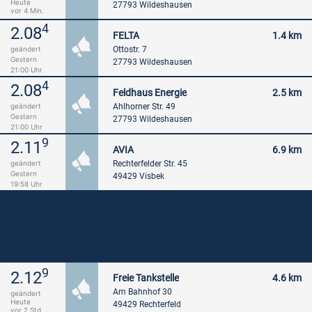
Heute
27793 Wildeshausen
vor 4 Min.
4
2.08
FELTA
1.4 km
Ottostr. 7
geändert
Gestern
27793 Wildeshausen
21:00 Uhr
4
2.08
Feldhaus Energie
2.5 km
Ahlhorner Str. 49
geändert
Gestern
27793 Wildeshausen
21:00 Uhr
9
2.11
AVIA
6.9 km
Rechterfelder Str. 45
geändert
Gestern
49429 Visbek
19:58 Uhr
9
2.12
Freie Tankstelle
4.6 km
Am Bahnhof 30
geändert
Heute
49429 Rechterfeld
vor 2 Std.