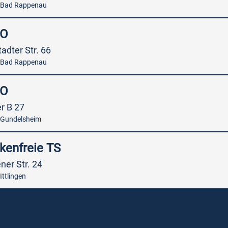
 Bad Rappenau
SO
adter Str. 66
 Bad Rappenau
SO
r B 27
 Gundelsheim
kenfreie TS
ner Str. 24
Ittlingen