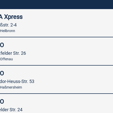
A Xpress
ßstr. 2-4
Heilbronn
SO
felder Str. 26
 Offenau
SO
or-Heuss-Str. 53
 Haßmersheim
SO
lder Str. 24