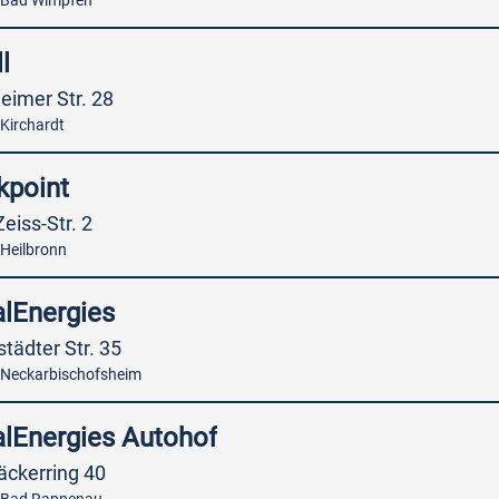
 Bad Wimpfen
l
eimer Str. 28
Kirchardt
kpoint
Zeiss-Str. 2
Heilbronn
alEnergies
tädter Str. 35
Neckarbischofsheim
alEnergies Autohof
äckerring 40