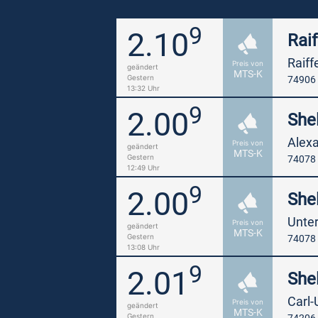
9
2.10
Raif
Raiff
Preis von
geändert
MTS-K
Gestern
74906
13:32 Uhr
9
2.00
Shel
Alex
Preis von
geändert
MTS-K
Gestern
74078 
12:49 Uhr
9
2.00
Shel
Unter
Preis von
geändert
MTS-K
Gestern
74078 
13:08 Uhr
9
2.01
Shel
Carl-
Preis von
geändert
MTS-K
Gestern