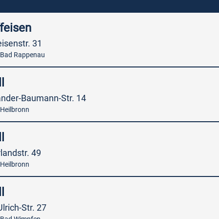
feisen
eisenstr. 31
 Bad Rappenau
l
ander-Baumann-Str. 14
Heilbronn
l
landstr. 49
Heilbronn
l
Ulrich-Str. 27