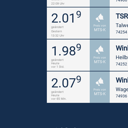
74906
22:09 Uhr
9
2.01
TSR
Talw
Preis von
geändert
MTS-K
Gestern
74254
13:32 Uhr
9
1.98
Win
Heilb
Preis von
geändert
MTS-K
Heute
74252
vor 1 Std.
9
2.07
Win
Wage
Preis von
geändert
MTS-K
Heute
74936 
vor 65 Min.