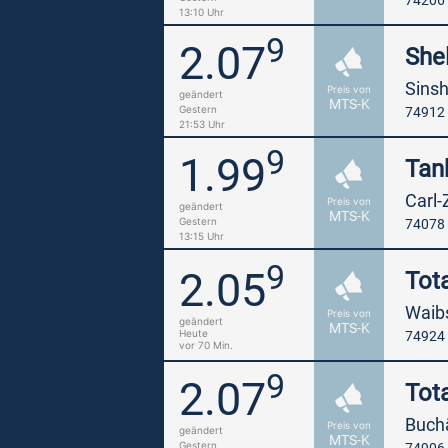
74206
13:10 Uhr
9
2.07
Shel
Sinsh
Preis von
geändert
MTS-K
Gestern
74912 
21:53 Uhr
9
1.99
Tan
Carl-
Preis von
geändert
MTS-K
Gestern
74078 
13:15 Uhr
9
2.05
Tot
Waibs
Preis von
geändert
MTS-K
Heute
74924 
vor 70 Min.
9
2.07
Tot
Buch
Preis von
geändert
MTS-K
Gestern