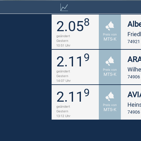
8
2.05
Alb
Frie
Preis von
geändert
MTS-K
Gestern
74921 
10:51 Uhr
9
2.11
AR
Wilhe
Preis von
geändert
MTS-K
Gestern
74906
14:07 Uhr
9
2.11
AVI
Heins
Preis von
geändert
MTS-K
Gestern
74906
13:12 Uhr