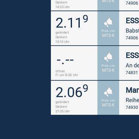
MTS-K
Gestern
74906
14:23 Uhr
9
2.11
ES
Babst
Preis von
geändert
MTS-K
Gestern
74906
13:10 Uhr
-.--
ES
An de
Preis von
MTS-K
öffnet
74831
Fr um 8:30
Uhr
9
2.06
Mar
Reihe
Preis von
geändert
MTS-K
Gestern
74930 
21:25 Uhr