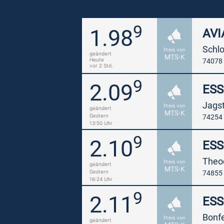
9
1.98
AVI
Schlo
Preis von
geändert
MTS-K
Heute
74078 
vor 2 Std.
9
2.09
ES
Jagst
Preis von
geändert
MTS-K
Gestern
74254
13:50 Uhr
9
2.10
ES
Theod
Preis von
geändert
MTS-K
Gestern
74855
16:24 Uhr
9
2.11
ES
Bonfe
Preis von
geändert