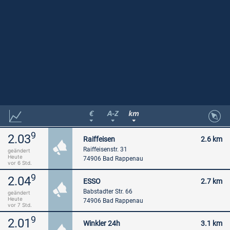
9
2.03
Raiffeisen
2.6 km
Raiffeisenstr. 31
geändert
Heute
74906 Bad Rappenau
vor 6 Std.
9
2.04
ESSO
2.7 km
Babstadter Str. 66
geändert
Heute
74906 Bad Rappenau
vor 7 Std.
9
2.01
Winkler 24h
3.1 km