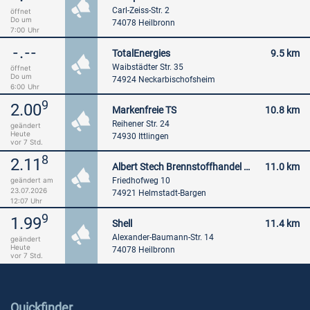
Carl-Zeiss-Str. 2
öffnet
Do um
74078 Heilbronn
7:00
Uhr
-.--
TotalEnergies
9.5 km
Waibstädter Str. 35
öffnet
Do um
74924 Neckarbischofsheim
6:00
Uhr
9
2.00
Markenfreie TS
10.8 km
Reihener Str. 24
geändert
Heute
74930 Ittlingen
vor 7 Std.
8
2.11
Albert Stech Brennstoffhandel GmbH
11.0 km
Friedhofweg 10
geändert am
23.07.2026
74921 Helmstadt-Bargen
12:07 Uhr
9
1.99
Shell
11.4 km
Alexander-Baumann-Str. 14
geändert
Heute
74078 Heilbronn
vor 7 Std.
Quickfinder