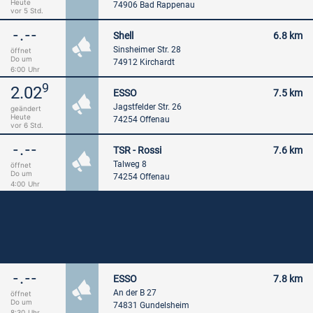
Heute
74906 Bad Rappenau
vor 5 Std.
-.--
Shell
6.8 km
Sinsheimer Str. 28
öffnet
Do um
74912 Kirchardt
6:00
Uhr
9
2.02
ESSO
7.5 km
Jagstfelder Str. 26
geändert
Heute
74254 Offenau
vor 6 Std.
-.--
TSR - Rossi
7.6 km
Talweg 8
öffnet
Do um
74254 Offenau
4:00
Uhr
-.--
ESSO
7.8 km
An der B 27
öffnet
Do um
74831 Gundelsheim
8:30
Uhr