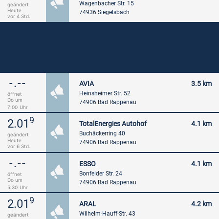
Wagenbacher Str. 15
geändert
Heute
74936 Siegelsbach
vor 4 Std.
-.--
AVIA
3.5 km
Heinsheimer Str. 52
öffnet
Do um
74906 Bad Rappenau
7:00
Uhr
9
2.01
TotalEnergies Autohof
4.1 km
Buchäckerring 40
geändert
Heute
74906 Bad Rappenau
vor 6 Std.
-.--
ESSO
4.1 km
Bonfelder Str. 24
öffnet
Do um
74906 Bad Rappenau
5:30
Uhr
9
2.01
ARAL
4.2 km
Wilhelm-Hauff-Str. 43
geändert