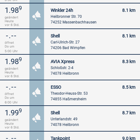
9
1.98
Winkler 24h
8.1 km
Heilbronner Str. 70
geändert
Heute
74252 Massenbachhausen
vor 6 Std.
-.--
Shell
8.1 km
Carl-Ulrich-Str. 27
öffnet
Do um
74206 Bad Wimpfen
5:00
Uhr
9
1.98
AVIA Xpress
8.3 km
Schloßstr. 2-4
geändert
Heute
74078 Heilbronn
vor 6 Std.
-.--
ESSO
8.5 km
Theodor-Heuss-Str. 53
öffnet
Do um
74855 Haßmersheim
6:00
Uhr
9
1.99
Shell
8.7 km
Unterlandstr. 49
geändert
Heute
74078 Heilbronn
vor 6 Std.
-.--
Tankpoint
9.0 km