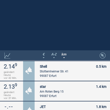
9
2.14
Shell
0.5 km
Stotternheimer Str. 41
geändert
Heute
99087 Erfurt
vor 42 Min.
9
2.13
star
1.4 km
Am Roten Berg 15
geändert
Heute
99087 Erfurt
vor 31 Min.
-.--
JET
1.8 km