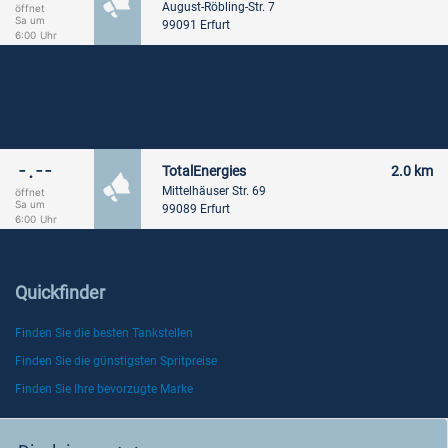
August-Röbling-Str. 7
öffnet
Sa um
99091 Erfurt
6:00
Uhr
-.--
TotalEnergies
2.0 km
Mittelhäuser Str. 69
öffnet
Sa um
99089 Erfurt
6:00
Uhr
Quickfinder
Finden Sie die besten Tankstellen
Finden Sie die günstigsten Spritpreise
Finden Sie Ihre bevorzugte Marke