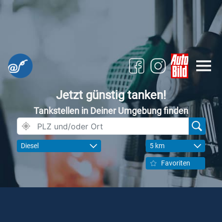
Jetzt günstig tanken!
Tankstellen in Deiner Umgebung finden
Diesel
5 km
Favoriten