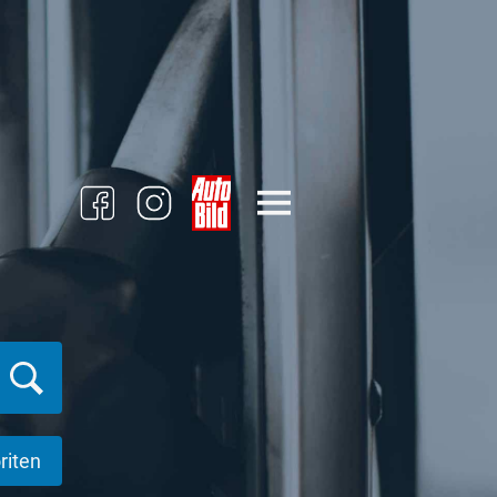
riten