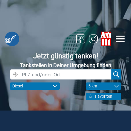
Jetzt günstig tanken!
Tankstellen in Deiner Umgebung finden
Diesel
5 km
Favoriten