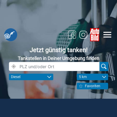
Jetzt günstig tanken!
Tankstellen in Deiner Umgebung finden
Diesel
5 km
Favoriten