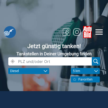
Jetzt günstig tanken!
Tankstellen in Deiner Umgebung finden
Diesel
5 km
Favoriten