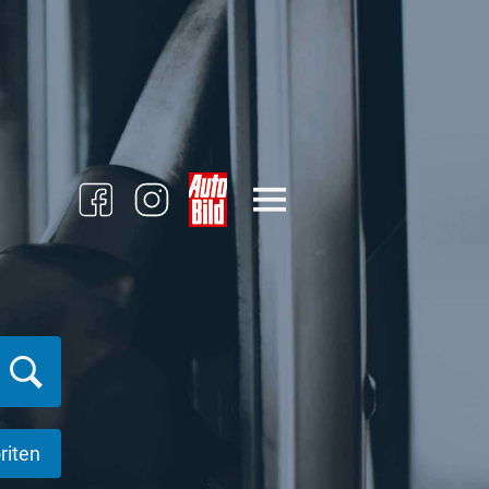
riten