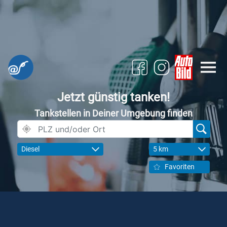
Jetzt günstig tanken!
Tankstellen in Deiner Umgebung finden
Diesel
5 km
Favoriten