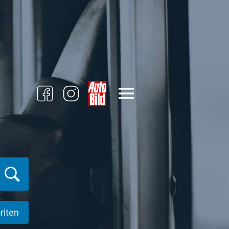
riten