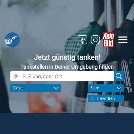
Jetzt günstig tanken!
Tankstellen in Deiner Umgebung finden
Diesel
5 km
Favoriten