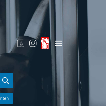
riten