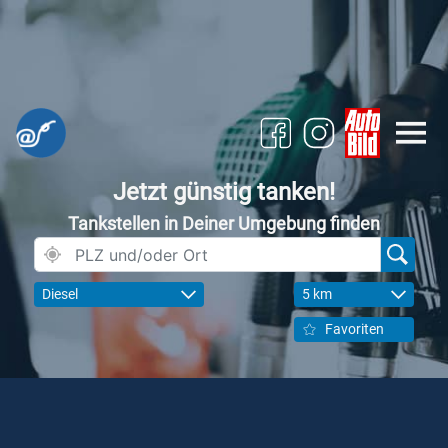
Jetzt günstig tanken!
Tankstellen in Deiner Umgebung finden
Diesel
5 km
Favoriten