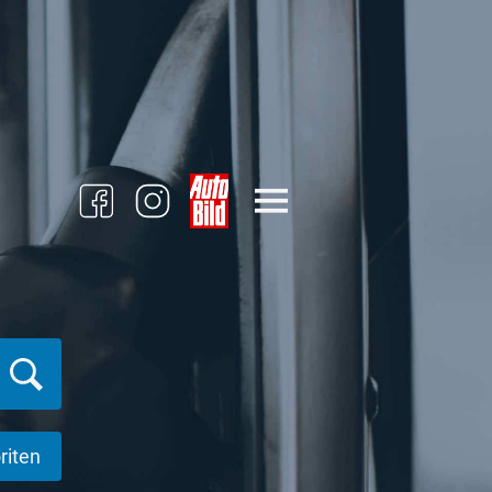
riten