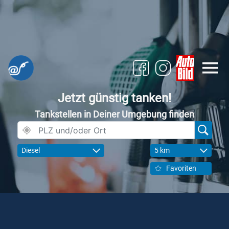
Jetzt günstig tanken!
Tankstellen in Deiner Umgebung finden
Diesel
5 km
Favoriten