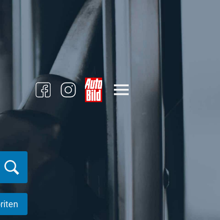
riten