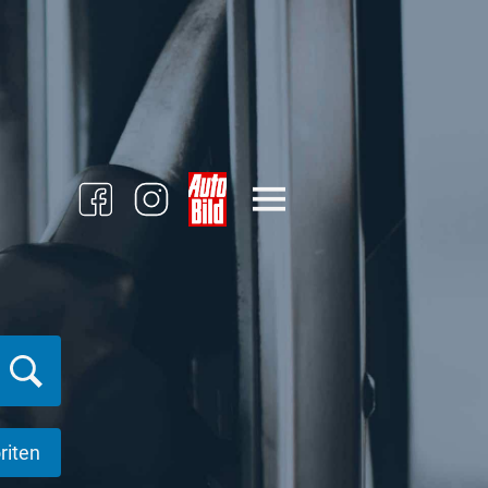
riten