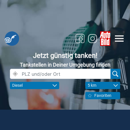
Jetzt günstig tanken!
Tankstellen in Deiner Umgebung finden
Diesel
5 km
Favoriten