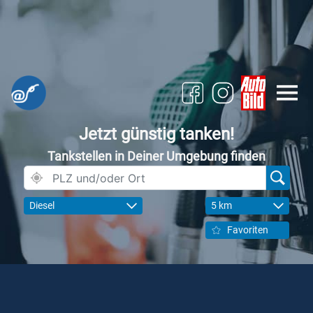
Jetzt günstig tanken!
Tankstellen in Deiner Umgebung finden
Diesel
5 km
Favoriten