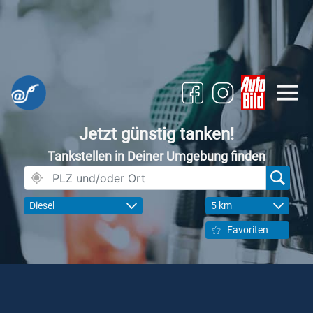
Jetzt günstig tanken!
Tankstellen in Deiner Umgebung finden
Diesel
5 km
Favoriten