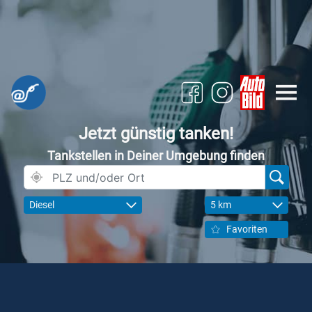
Jetzt günstig tanken!
Tankstellen in Deiner Umgebung finden
Diesel
5 km
Favoriten