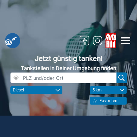
Jetzt günstig tanken!
Tankstellen in Deiner Umgebung finden
Diesel
5 km
Favoriten