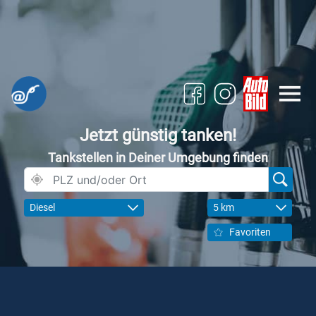
Jetzt günstig tanken!
Tankstellen in Deiner Umgebung finden
Diesel
5 km
Favoriten