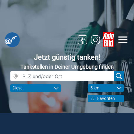
Jetzt günstig tanken!
Tankstellen in Deiner Umgebung finden
Diesel
5 km
Favoriten