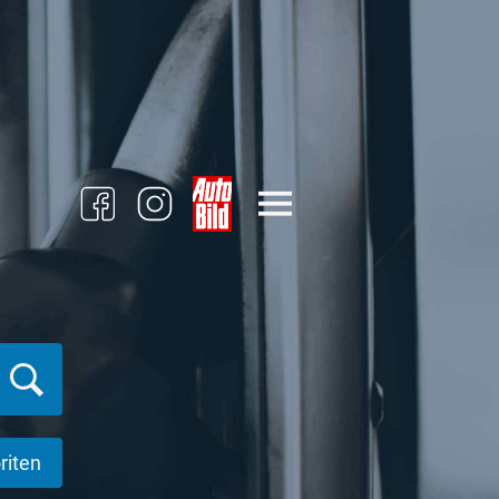
riten