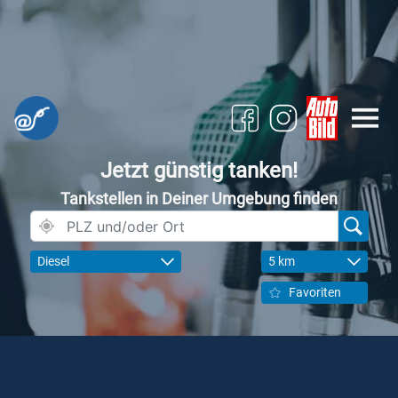
Jetzt günstig tanken!
Tankstellen in Deiner Umgebung finden
Diesel
5 km
Favoriten