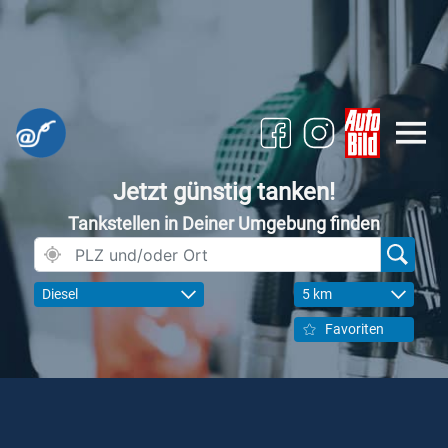
Jetzt günstig tanken!
Tankstellen in Deiner Umgebung finden
Diesel
5 km
Favoriten