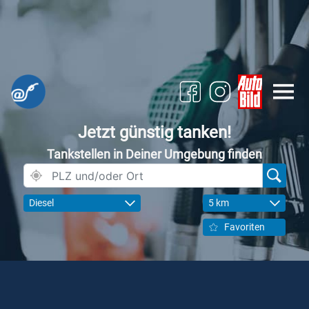
Jetzt günstig tanken!
Tankstellen in Deiner Umgebung finden
Diesel
5 km
Favoriten