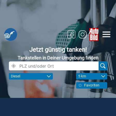
Jetzt günstig tanken!
Tankstellen in Deiner Umgebung finden
Diesel
5 km
Favoriten