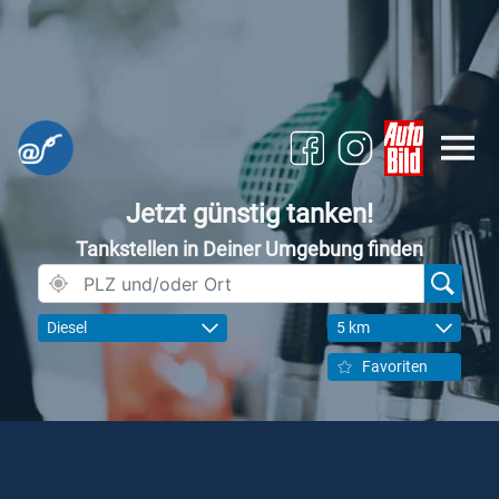
Jetzt günstig tanken!
Tankstellen in Deiner Umgebung finden
Diesel
5 km
Favoriten