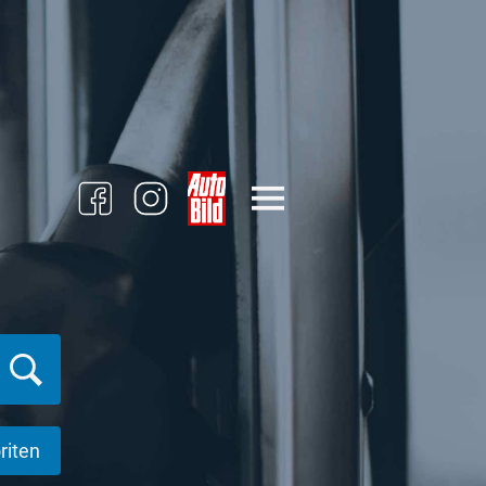
riten