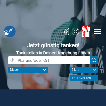
Jetzt günstig tanken!
Tankstellen in Deiner Umgebung finden
Diesel
5 km
Favoriten