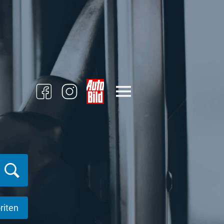
riten