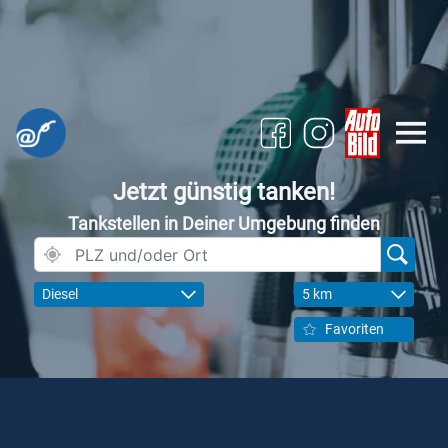
Jetzt günstig tanken!
Tankstellen in Deiner Umgebung finden
Diesel
5 km
Favoriten