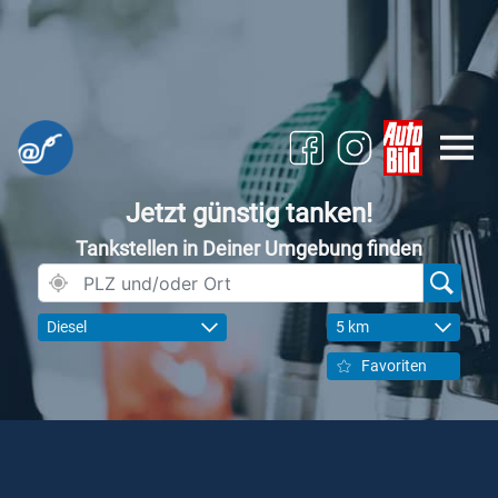
Jetzt günstig tanken!
Tankstellen in Deiner Umgebung finden
Diesel
5 km
Favoriten