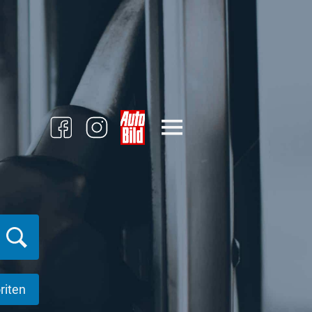
riten