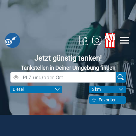
Jetzt günstig tanken!
Tankstellen in Deiner Umgebung finden
Diesel
5 km
Favoriten