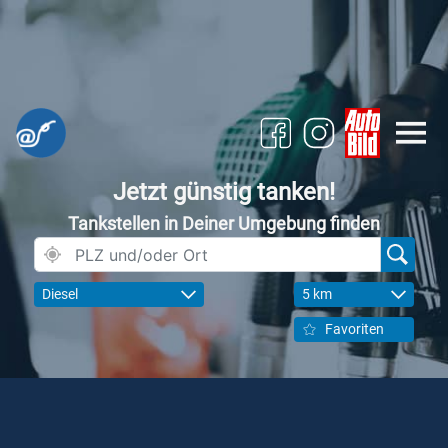
Jetzt günstig tanken!
Tankstellen in Deiner Umgebung finden
Diesel
5 km
Favoriten