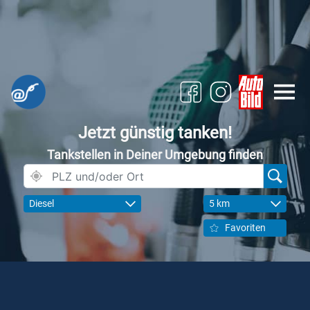
Jetzt günstig tanken!
Tankstellen in Deiner Umgebung finden
Diesel
5 km
Favoriten