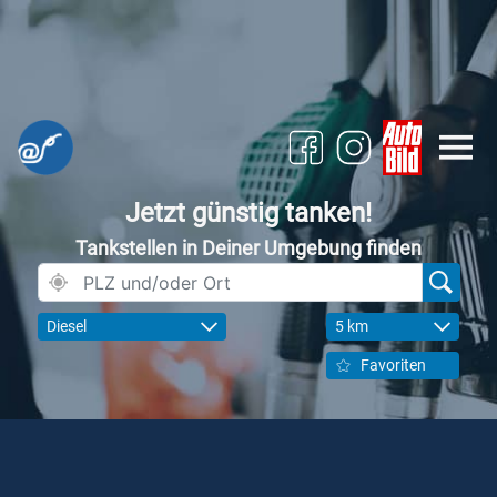
Jetzt günstig tanken!
Tankstellen in Deiner Umgebung finden
Diesel
5 km
Favoriten