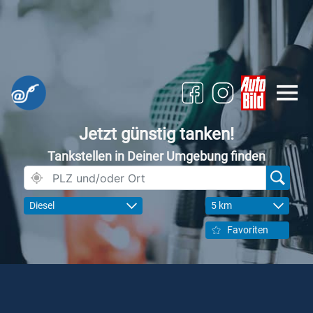
Jetzt günstig tanken!
Tankstellen in Deiner Umgebung finden
Diesel
5 km
Favoriten