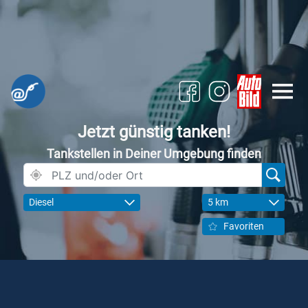
Jetzt günstig tanken!
Tankstellen in Deiner Umgebung finden
Diesel
5 km
Favoriten